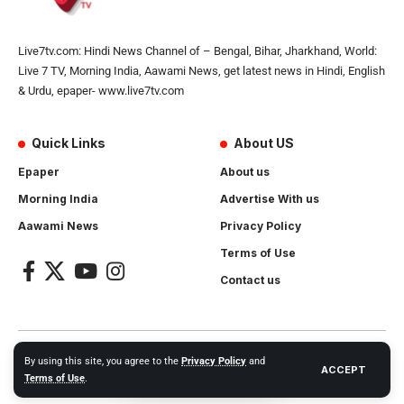
Live7tv.com: Hindi News Channel of – Bengal, Bihar, Jharkhand, World:
Live 7 TV, Morning India, Aawami News, get latest news in Hindi, English
& Urdu, epaper- www.live7tv.com
Quick Links
About US
Epaper
About us
Morning India
Advertise With us
Aawami News
Privacy Policy
Terms of Use
Contact us
2024- All Rights Reserved.
Live 7 tv
. Website Created by and
By using this site, you agree to the
Privacy Policy
and
ACCEPT
Maintanance by
Cotlas Web Solution
Terms of Use
.