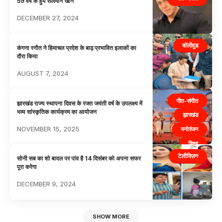
59 वर्ष के हुये सलमान खान
DECEMBER 27, 2024
बॉलीवुड
कंगना रनौत ने हिमाचल प्रदेश के बाढ़ प्रभावित इलाकों का
दौरा किया
AUGUST 7, 2024
गीत-संगीत
झारखंड राज्य स्थापना दिवस के रजत जयंती वर्ष के उपलक्ष्य में
भव्य सांस्कृतिक कार्यक्रम का आयोजन
झारखंड
NOVEMBER 15, 2025
मनोरंजन
शिक्षा
टेलीविज़न
सोशल
सोनी सब का शो बादल पर पांव है 14 दिसंबर को अपना सफर
पूरा करेगा
DECEMBER 9, 2024
SHOW MORE