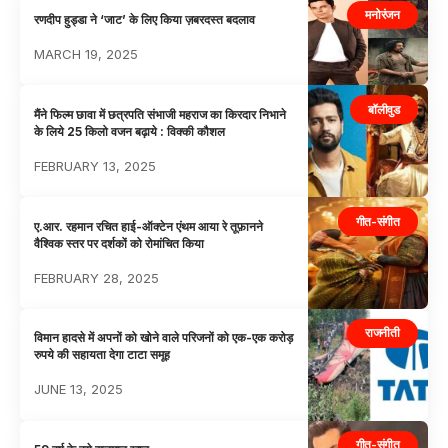
मनोरंजन
रणदीप हुड्डा ने ‘जाट’ के लिए किया ज़बरदस्त बदलाव
MARCH 19, 2025
बॉलीवुड
मैंने फिल्म छावा में छत्रपति संभाजी महराज का किरदार निभाने
के लिये 25 किलो वजन बढ़ाये : विक्की कौशल
FEBRUARY 13, 2025
गीत-संगीत
ए.आर. रहमान रचित हाई-ऑक्टेन एंथम आया रे तूफ़ानने
वैश्विक स्तर पर दर्शकों को रोमांचित किया
FEBRUARY 28, 2025
राजनीती
विमान हादसे में अपनों को खोने वाले परिजनों को एक-एक करोड़
रुपये की सहायता देगा टाटा समूह
JUNE 13, 2025
गीत-संगीत