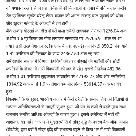
आशंका और भारतीय रिजर्व बैंक (आरबीआई) के लगातार नौवीं बार नीतिगत दरों
को यथावत रखने से निराश निवेशकों की बिकवाली के दबाव में बीते सप्ताह करीब
डेढ़ प्रतिशत लुढ़के घरेलू शेयर बाजार की अगले सप्ताह चाल जुलाई की थोक
और खुदरा महंगाई के आंकड़ों से तय होगी।
बीते सप्ताह बीएसई का तीस शेयरों वाला संवेदी सूचकांक सेंसेक्स 1276.04 अंक
अर्थात 1.6 प्रतिशत का गोता लगाकर सप्ताहांत पर 79705.91 अंक पर आ
गया। इसी तरह नेशनल स्टॉक एक्सचेंज (एनएसई) का निफ्टी 350.2 अंक यानी
1.42 प्रतिशत की गिरावट के साथ 24367.50 अंक रह गया।
समीक्षाधीन सप्ताह में दिग्गज कंपनियों की तरह बीएसई की मझौली और छोटी
कंपनियों के शेयर भी भारी बिकवाली की जद में रहे। इससे मिडकैप 482.96
अर्थात 1.01 प्रतिशत लुढ़ककर सप्ताहांत पर 47192.27 अंक और स्मॉलकैप
1014.92 अंक यानी 1.9 प्रतिशत कमजोर होकर 53614.37 अंक पर बंद
हुआ।
विश्लेषकों के अनुसार, भारतीय बाजार में कैरी ट्रेडों के समाप्त होने की चिंताओं से
उत्पन्न अनिश्चितताओं से मामूली सुधार हुआ, जो येन के तेजी से बढ़ते मूल्य तथा
कमजोर समष्टि आर्थिक आंकड़ों के कारण हुआ। इससे अमेरिका में मंदी की
आशंकाएं बढ़ गईं। जापान में मुद्रास्फीति में तीव्र वृद्धि के कारण बैंक ऑफ जापान
(बीओजे) द्वारा दरों में तीव्र वृद्धि की संभावना बढ़ने से विश्व भर में भारी बिकवाली