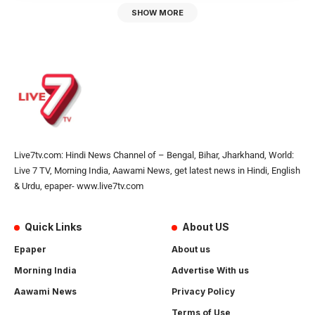
SHOW MORE
Live7tv.com: Hindi News Channel of – Bengal, Bihar, Jharkhand, World:
Live 7 TV, Morning India, Aawami News, get latest news in Hindi, English
& Urdu, epaper- www.live7tv.com
Quick Links
About US
Epaper
About us
Morning India
Advertise With us
Aawami News
Privacy Policy
Terms of Use