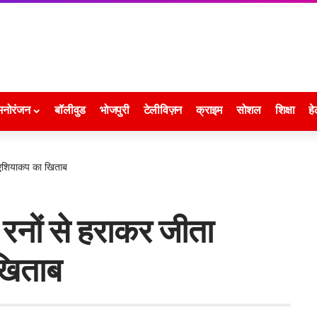
मनोरंजन
बॉलीवुड
भोजपुरी
टेलीविज़न
क्राइम
सोशल
शिक्षा
हे
 एशियाकप का खिताब
रनों से हराकर जीता
खिताब