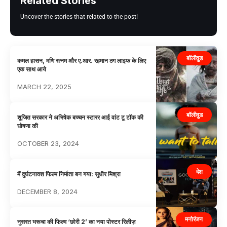
Related Stories
Uncover the stories that related to the post!
बॉलीवुड
कमल हासन, मणि रत्नम और ए.आर. रहमान ठग लाइफ के लिए
एक साथ आये
MARCH 22, 2025
बॉलीवुड
शूजित सरकार ने अभिषेक बच्चन स्टारर आई वांट टू टॉक की
घोषणा की
OCTOBER 23, 2024
देश
मैं दुर्घटनावश फिल्म निर्माता बन गया: सुधीर मिश्रा
DECEMBER 8, 2024
मनोरंजन
नुसरत भरूचा की फिल्म ‘छोरी 2’ का नया पोस्टर रिलीज़