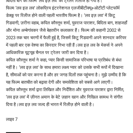
बिदिता बाग की फिल्म ‘लव इज़ लव’ का ट्रेलर रिलीज हो गया है।
फिल्म ‘लव इज़ लव’ लोकप्रिय इंटरनेशनल एलजीबीटीक्यू+ओटीटी प्लेटफॉर्म
डेक्कू पर रिलीज होने वाली पहली भारतीय फिल्म है। ‘लव इज़ लव’ में किटू
गिडवानी, ज़रीना वहाब, कपिल कौस्तुभ शर्मा, युवराज पाराशर, बिदिता बाग, शाहजहाँ
और मोना अम्बेगांवकर जैसे बेहतरीन कलाकार हैं। फिल्म की कहानी 2002 से
2023 तक चार चरणों में फैली हुई है, जिसमें किटू गिडवानी अपने शानदार करियर
में पहली बार एक वेश्या का किरदार निभा रही हैं।लव इज़ लव के मेकर्स ने अपने
आधिकारिक यूट्यूब चैनल पर ट्रेलर जारी कर दिया है।
कपिल कौस्तुभ शर्मा ने कहा, प्यार किसी सामाजिक परिभाषा या प्रतिबंध से बंधा
नहीं है। ‘लव इज़ लव’ के साथ हमारा लक्ष्य प्यार को उसके सभी रूपों में दिखाना
है, सीमाओं को पार करना है और हर जगह दिलों तक पहुंचना है। मुझे उम्मीद है कि
यह फिल्म बातचीत को बढ़ावा देगी और समावेशिता को सबसे आगे लाएगी।
कपिल कौस्तुभ शर्मा द्वारा लिखित और निर्देशित और युवराज पाराशर द्वारा निर्मित,
‘लव इज़ लव’ में ज़ीनत अमान के बेटे ज़हान खान और निखिल कामथ ने संगीत
दिया है।लव इज़ लव जल्द ही भारत में रिलीज़ होने वाली है।
लाइव 7