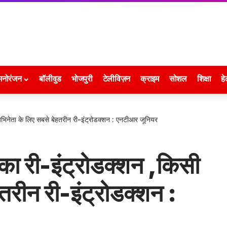
मनोरंजन
बॉलीवुड
भोजपुरी
टेलीविज़न
क्राइम
सोशल
शिक्षा
हे
भिनेता के लिए सबसे बेहतरीन री-इंट्रोडक्शन : एनटीआर जूनियर
ा री-इंट्रोडक्शन ,किसी
तरीन री-इंट्रोडक्शन :