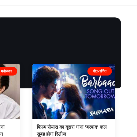
मनोरंजन
गीत-संगीत
ाना
फिल्म सैयारा का दूसरा गाना ‘बरबाद’ कल
ीन
सुबह होगा रिलीज