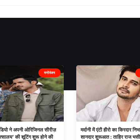
मनोरंजन
ीडियो ने अपनी ओरिजिनल सीरीज़
मर्दानी में एंटी हीरो का किरदार निभ
त्सालय’ की शूटिंग शुरू होने की
शानदार शुरूआत : ताहिर राज भस