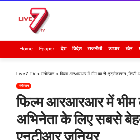
Home
Epaper
देश
विदेश
राजनीती
व्यापार
खेल
Live7 TV
>
मनोरंजन
>
फिल्म आरआरआर में भीम का री-इंट्रोडक्शन ,किसी अ
मनोरंजन
फिल्म आरआरआर में भीम क
अभिनेता के लिए सबसे बेह
एनटीआर जूनियर