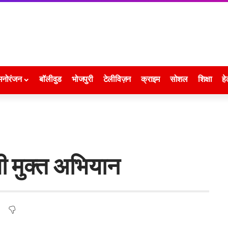
मनोरंजन
बॉलीवुड
भोजपुरी
टेलीविज़न
क्राइम
सोशल
शिक्षा
हे
बी मुक्त अभियान