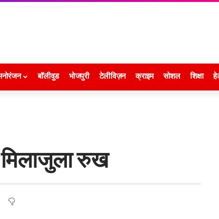
मनोरंजन
बॉलीवुड
भोजपुरी
टेलीविज़न
क्राइम
सोशल
शिक्षा
हे
ं मिलाजुला रुख