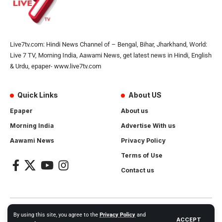
Live7tv.com: Hindi News Channel of – Bengal, Bihar, Jharkhand, World:
Live 7 TV, Morning India, Aawami News, get latest news in Hindi, English
& Urdu, epaper- www.live7tv.com
Quick Links
About US
Epaper
About us
Morning India
Advertise With us
Aawami News
Privacy Policy
Terms of Use
Contact us
2024- All Rights Reserved.
Live 7 tv
. Website Created by and
By using this site, you agree to the
Privacy Policy
and
ACCEPT