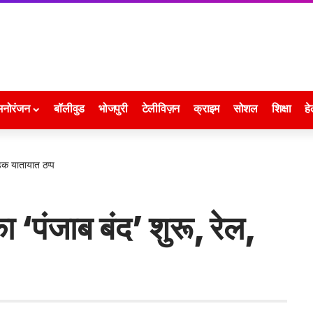
मनोरंजन
बॉलीवुड
भोजपुरी
टेलीविज़न
क्राइम
सोशल
शिक्षा
हे
ड़क यातायात ठप्प
ा ‘पंजाब बंद’ शुरू, रेल,