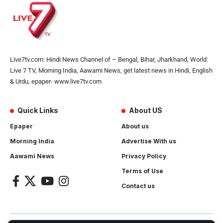
Live7tv.com: Hindi News Channel of – Bengal, Bihar, Jharkhand, World:
Live 7 TV, Morning India, Aawami News, get latest news in Hindi, English
& Urdu, epaper- www.live7tv.com
Quick Links
About US
Epaper
About us
Morning India
Advertise With us
Aawami News
Privacy Policy
Terms of Use
Contact us