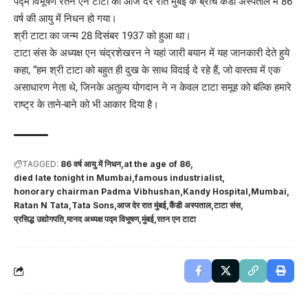
पद्म विभूषण रतन एन टाटा का आज देर रात मुंबई के ब्रीच कैंडी अस्पताल में 86
वर्ष की आयु में निधन हो गया।
श्री टाटा का जन्म 28 दिसंबर 1937 को हुआ था।
टाटा संस के अध्यक्ष एन चंद्रशेखरन ने यहां जारी बयान में यह जानकारी देते हुये
कहा, “हम श्री टाटा को बहुत ही दुख के साथ विदाई दे रहे हैं, जो वास्तव में एक
असाधारण नेता थे, जिनके अतुल्य योगदान ने न केवल टाटा समूह को बल्कि हमारे
राष्ट्र के ताने-बाने को भी आकार दिया है।
TAGGED:
86 वर्ष आयु में निधन
at the age of 86
died late tonight in Mumbai
famous industrialist
honorary chairman Padma Vibhushan
Kandy Hospital
Mumbai
Ratan N Tata
Tata Sons
आज देर रात मुंबई
कैंडी अस्पताल
टाटा संस
प्रसिद्ध उद्योगपति
मानद अध्यक्ष पद्म विभूषण
मुंबई
रतन एन टाटा