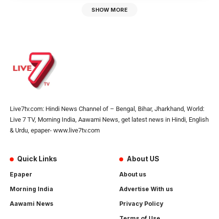
SHOW MORE
Live7tv.com: Hindi News Channel of – Bengal, Bihar, Jharkhand, World:
Live 7 TV, Morning India, Aawami News, get latest news in Hindi, English
& Urdu, epaper- www.live7tv.com
Quick Links
About US
Epaper
About us
Morning India
Advertise With us
Aawami News
Privacy Policy
Terms of Use