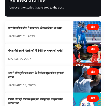
Uncover the stories that related to the post!
खेल
भारतीय महिला टीम ने आयरलैंड को छह विकेट से हराया
JANUARY 11, 2025
खेल
रॉयल चैलंजर्स ने दिल्ली को दी 148 रन बनाने की चुनौती
MARCH 2, 2025
खेल
रूणे ने ऑस्ट्रेलियन ओपन के रोमांचक मुकाबले में झांग को
हराया
JANUARY 15, 2025
खेल
दिल्ली और पूर्व चैंपियन मुम्बई का डब्ल्यूपीएल फाइनल मैच
शनिवार को