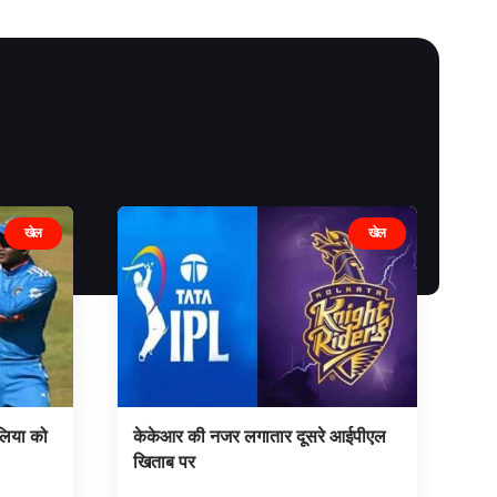
खेल
खेल
लिया को
केकेआर की नजर लगातार दूसरे आईपीएल
खिताब पर