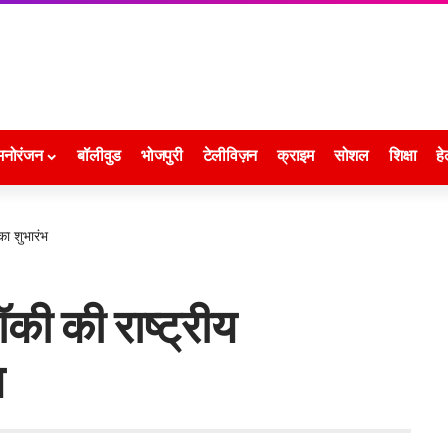
मनोरंजन
बॉलीवुड
भोजपुरी
टेलीविज़न
क्राइम
सोशल
शिक्षा
हे
का शुभारंभ
की की राष्ट्रीय
भ