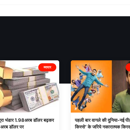
व्यापार
ुद्रा भंडार 1.98अरब डॉलर बढ़कर
पहली बार वागले की दुनिया-नई पीढ
अरब डॉलर पर
किस्से’ के जरिये नकारात्मक किरद