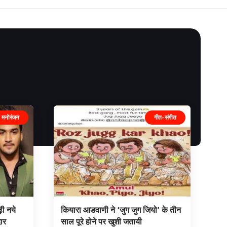
मनोरंजन
गीत-संगीत
़ी नये
कियारा आडवाणी ने ‘जुग जुग जियो’ के तीन
ार
साल पूरे होने पर खुशी जतायी