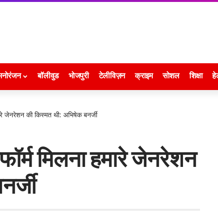
मनोरंजन
बॉलीवुड
भोजपुरी
टेलीविज़न
क्राइम
सोशल
शिक्षा
हे
रे जेनरेशन की किस्मत थी: अभिषेक बनर्जी
फॉर्म मिलना हमारे जेनरेशन
नर्जी