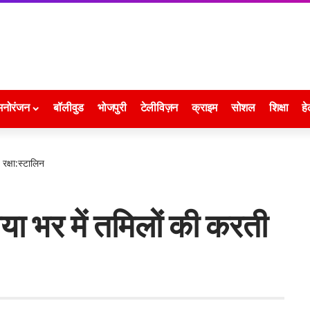
मनोरंजन
बॉलीवुड
भोजपुरी
टेलीविज़न
क्राइम
सोशल
शिक्षा
हे
रक्षा:स्टालिन
या भर में तमिलों की करती