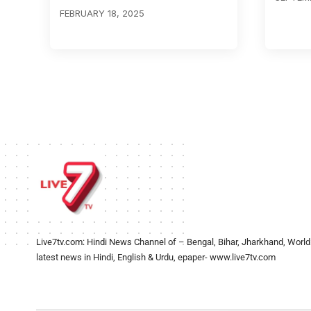
FEBRUARY 18, 2025
Live7tv.com: Hindi News Channel of – Bengal, Bihar, Jharkhand, World
latest news in Hindi, English & Urdu, epaper- www.live7tv.com