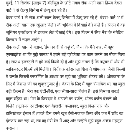
मुंबई, 11 सितंबर (लाइव 7) बॉलीवुड के छोटे नवाब सैफ अली खान फ़िल्म देवरा
पार्ट 1 से तेलगु सिनेमा में डेब्यू कर रहे हैं।
देवरा पार्ट 1 से सैफ अली खान तेलगु सिनेमा में डेब्यू कर रहे हैं।देवरा- पार्ट 1′ में
सैफ अली खान एक खूंखार विलेन की भूमिका में दिखाई देने वाले हैं। फिल्म में वह
जूनियर एनटीआर से टक्कर लेते दिखाई देंगे। इस फ़िल्म में सैफ भैरा के नेगेटिव
किरदार में नज़र आएंगे।
सैफ अली खान ने बताया, ‘ईमानदारी से कहूं तो, जैसा कि मैंने कहा, मैं बहुत
एक्साइटेड था कि मुझे साउथ में इतने बड़े प्रोजेक्ट पर काम करने का मौका मिला
है।साउथ इंडस्ट्री ने हमें कई फिल्में दी हैं और मुझे लगता है कि फ्यूचर में और भी
ब्लॉकबस्टर फिल्में हमें मिलेंगी। निर्देशक कोराताला शिवा ने ओमकारा जैसी फिल्मों
में उनके पिछली परफॉर्मेंस के आधार पर मुझे यह भूमिका ऑफर की। ओमकारा के
लिए मैं विशाल जी का शुक्रगुजार हूँ। देवरा के लिए मैं बहुत रोमांचित था, यह बहुत
बड़ी फ़िल्म है।भैरा एक एंटी-हीरो, एक सीधा-सादा विलेन है।इसे निभाना वाकई
बहुत बढ़िया था।भैरा के किरदार में आपको यंग वर्जन, ओल्ड वर्जन देखने को
मिलेंगे।जूनियर एनटीआर एक बेहतरीन कलाकार, बहुत मिलनसार और
हॉस्पिटेबल इंसान हैं।पहले दिन हमने खूब हंसी-मजाक किया और जब मैं शॉट का
इंतजार कर रहा था, तब वह मेरी वैन में आए और उन्होंने मुझे बहुत अच्छा महसूस
कराया।