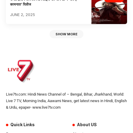
कायनात’ रिलीज
JUNE 2, 2025
SHOW MORE
Live7tv.com: Hindi News Channel of – Bengal, Bihar, Jharkhand, World:
Live 7 TV, Morning India, Aawami News, get latest news in Hindi, English
& Urdu, epaper- www.live7tv.com
Quick Links
About US