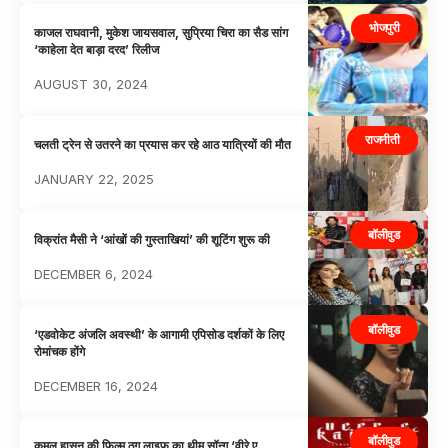
भोजपुरी
काजल राघवानी, मुकेश जायसवाल, सुप्रिया चिरा का सैड सांग
‘काहेला देत बाड़ा दरद’ रिलीज
AUGUST 30, 2024
राजनीती
चलती ट्रेन से उतरने का प्रयास कर रहे आठ यात्रियों की मौत
JANUARY 22, 2025
बॉलीवुड
विक्रांत मैसी ने ‘आंखों की गुस्ताखियां’ की शूटिंग शुरू की
DECEMBER 6, 2024
बॉलीवुड
‘एडवोकेट अंजलि अवस्थी’ के आगामी एपिसोड दर्शकों के लिए
रोमांचक होंगे
DECEMBER 16, 2024
बॉलीवुड
कमल हासन की फिल्म ठग लाइफ का थीम सॉन्ग ‘वीरे ए