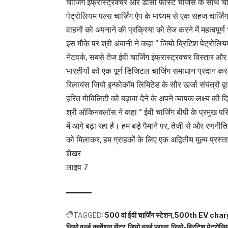
चार्जिंग इंफ्रास्ट्रक्चर और डीसी फास्ट चार्जर्स के सा
पेट्रोलियम पल्स चार्जिंग ऐप के माध्यम से एक सहज चार्जिंग
वाहनों को अपनाने की प्रक्रिया को तेज करने में महत्वपूर्ण
इस मौके पर श्री अंबानी ने कहा “ जियो-ब्रिटिश पेट्रोलियम
नेटवर्क, सबसे तेज ईवी चार्जिंग इंफ्रास्ट्रक्चर विस्ता
भारतीयों को एक पूर्ण डिजिटल चार्जिंग समाधान प्रदान कर
रिलायंस जियो इन्फोकॉम लिमिटेड के सौर ऊर्जा संयंत्रों द
हरित मोबिलिटी को बढ़ावा देने के अपने व्यापक लक्ष्य की दि
श्री ऑकिनक्लॉस ने कहा “ ईवी चार्जिंग बीपी के प्रमुख परिव
में आगे बढ़ा रहा है। हम बड़े पैमाने पर, तेजी से और रणन
को मिलाकर, हम ग्राहकों के लिए एक अद्वितीय मूल्य प्रस्ताव
शेखर
लाइव 7
TAGGED:
500 वां ईवी चार्जिंग स्टेशन
500th EV charg
जियो वर्ल्ड कन्वेंशन सेंटर
जियो वर्ल्ड प्लाज़ा
जियो-ब्रिटिश पेट्रोलि