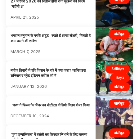
27 फरवरी 2026 को रिलीज होगी रानी मुखर्जी की फिल्म
‘मर्दानी 3’
APRIL 21, 2025
बॉलीवुड
भगवान हनुमान के प्रति अटूट रखते हैं आरव चौधरी, मिलती है
काम करने की शक्ति
MARCH 7, 2025
टेलीविज़न
मनोज तिवारी ने रवि किशन के बारे में क्या कहा? जानिए इस
शनिवार द ग्रेट इंडियन कपिल शो में
थिएटर
JANUARY 12, 2026
बॉलीवुड
बॉलीवुड
चरण ने फिल्म गेम चेंजर का बीटीएस वीडियो क्लिप शेयर किया
DECEMBER 10, 2024
बॉलीवुड
‘पुष्पा इम्पॉसिबल’ में बसंती का किरदार निभाने के लिए करुणा