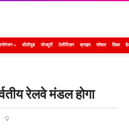
मनोरंजन
बॉलीवुड
भोजपुरी
टेलीविज़न
क्राइम
सोशल
शिक्षा
हे
्वतीय रेलवे मंडल होगा