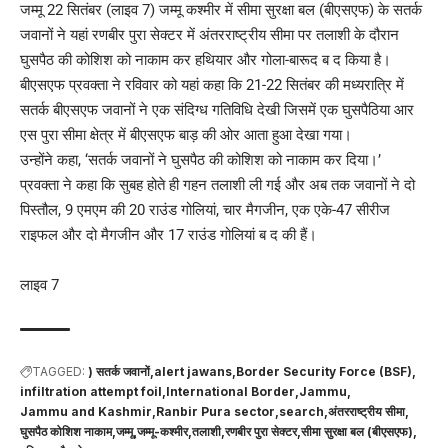
जम्मू 22 सितंबर (लाइव 7) जम्मू कश्मीर में सीमा सुरक्षा बल (बीएसएफ) के सतर्क
जवानों ने यहां रणबीर पुरा सेक्टर में अंतरराष्ट्रीय सीमा पर तलाशी के दौरान
घुसपैठ की कोशिश को नाकाम कर हथियार और गोला-बारूद ब द किया है।
बीएसएफ प्रवक्ता ने रविवार को यहां कहा कि 21-22 सितंबर की मध्यरात्रि में
सतर्क बीएसएफ जवानों ने एक संदिग्ध गतिविधि देखी जिसमें एक घुसपैठिया आर
एस पुरा सीमा क्षेत्र में बीएसएफ बाड़ की ओर आता हुआ देखा गया।
उन्होंने कहा, ‘सतर्क जवानों ने घुसपैठ की कोशिश को नाकाम कर दिया।’
प्रवक्ता ने कहा कि सुबह होते ही गहन तलाशी ली गई और अब तक जवानों ने दो
पिस्तौल, 9 एमएम की 20 राउंड गोलियां, चार मैगजीन, एक एके-47 सीरीज
राइफल और दो मैगजीन और 17 राउंड गोलियां ब द की हैं।
लाइव 7
TAGGED:
) सतर्क जवानों
alert jawans
Border Security Force (BSF)
infiltration attempt foil
International Border
Jammu
Jammu and Kashmir
Ranbir Pura sector
search
अंतरराष्ट्रीय सीमा
घुसपैठ कोशिश नाकाम
जम्मू
जम्मू-कश्मीर
तलाशी
रणबीर पुरा सेक्टर
सीमा सुरक्षा बल (बीएसएफ)