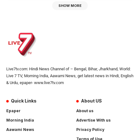
SHOW MORE
Live7tv.com: Hindi News Channel of – Bengal, Bihar, Jharkhand, World:
Live 7 TV, Morning India, Aawami News, get latest news in Hindi, English
& Urdu, epaper- www.live7tv.com
Quick Links
About US
Epaper
About us
Morning India
Advertise With us
Aawami News
Privacy Policy
Terms of Use