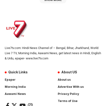
SHOW MORE
Live7tv.com: Hindi News Channel of – Bengal, Bihar, Jharkhand, World:
Live 7 TV, Morning India, Aawami News, get latest news in Hindi, English
& Urdu, epaper- www.live7tv.com
Quick Links
About US
Epaper
About us
Morning India
Advertise With us
Aawami News
Privacy Policy
Terms of Use