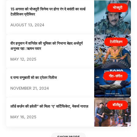
भोजपुरी
15 अगस्त को भोजपुरी सिनेमा पर होगा रंग दे बसंती का वर्ल्ड
टेलीविजन प्रीमियर
AUGUST 13, 2024
टेलीविज़न
वीर हनुमान में शनिदेव की भूमिका को निभाना बेहद अर्थपूर्ण
अनुभव रहा :ऋषभ पवार
MAY 12, 2025
गीत-संगीत
द राणा दग्गुबाती शो का ट्रेलर रिलीज
NOVEMBER 21, 2024
बॉलीवुड
लॉर्ड कर्ज़न की हवेली” को मिला ‘ए’ सर्टिफिकेट, मेकर्स नाराज़
MAY 16, 2025