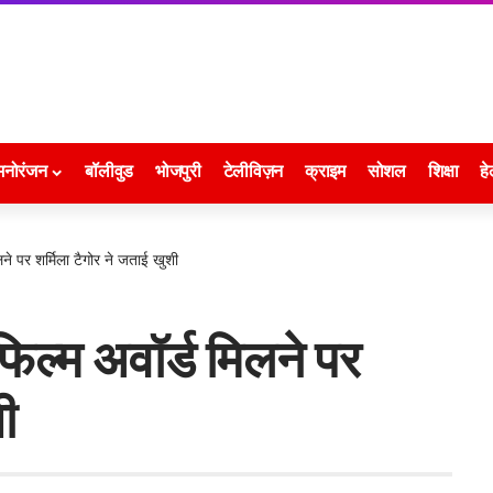
मनोरंजन
बॉलीवुड
भोजपुरी
टेलीविज़न
क्राइम
सोशल
शिक्षा
हे
े पर शर्मिला टैगोर ने जताई खुशी
िल्म अवॉर्ड मिलने पर
ी