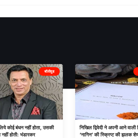
बॉलीवुड
िये कोई बंधन नहीं होता, उसकी
निखिल द्विवेदी ने अपनी आने वाली 
 नहीं होती: भंडारकर
‘नागिन’ की स्क्रिप्ट की झलक शे