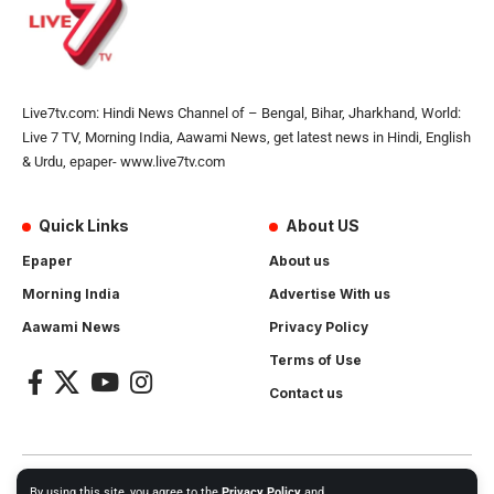
Live7tv.com: Hindi News Channel of – Bengal, Bihar, Jharkhand, World:
Live 7 TV, Morning India, Aawami News, get latest news in Hindi, English
& Urdu, epaper- www.live7tv.com
Quick Links
About US
Epaper
About us
Morning India
Advertise With us
Aawami News
Privacy Policy
Terms of Use
Contact us
2024- All Rights Reserved.
Live 7 tv
. Website Created by and
By using this site, you agree to the
Privacy Policy
and