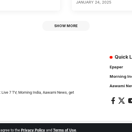
JANUARY 24, 2025
SHOW MORE
Quick L
Epaper
Morning In
Aawami Ne
: Live 7 TV, Morning India, Aawami News, get
u agree to the
Privacy Policy
and
Terms of Use
.
l Rights Reserved.
Live 7 tv
. Website Created by and Maintanance by
Cotlas Web