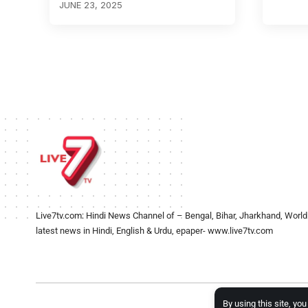
JUNE 23, 2025
Live7tv.com: Hindi News Channel of – Bengal, Bihar, Jharkhand, World
latest news in Hindi, English & Urdu, epaper- www.live7tv.com
By using this site, yo
2024- Al