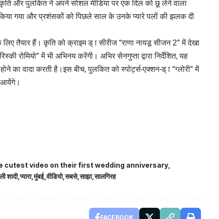
, कृति और पुलकित ने अपने सोशल मीडिया पर एक दिल को छू लेने वाला
िया गया और प्रशंसकों को पिछले साल के उनके प्यारे पलों की झलक दी
के लिए तैयार हैं। कृति को क्राइम ड् ा सीरीज “राणा नायडू सीजन 2” में देखा
की रोमियो” में भी अभिनय करेंगी। अभिर सेनगुप्ता द्वारा निर्देशित, यह
ोने का वादा करती है।इस बीच, पुलकित को स्पोर्ट्स-एक्शन-ड् ा “ग्लोरी” में
 आयेंगे।
 cutest video on their first wedding anniversary
ली शादी
प्यारा
मुंबई
वीडियो
सबसे
साझा
सालगिरह
FACEBOOK