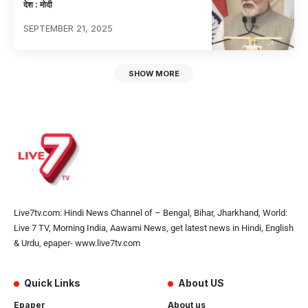
देश : मोदी
SEPTEMBER 21, 2025
SHOW MORE
Live7tv.com: Hindi News Channel of – Bengal, Bihar, Jharkhand, World:
Live 7 TV, Morning India, Aawami News, get latest news in Hindi, English
& Urdu, epaper- www.live7tv.com
Quick Links
About US
Epaper
About us