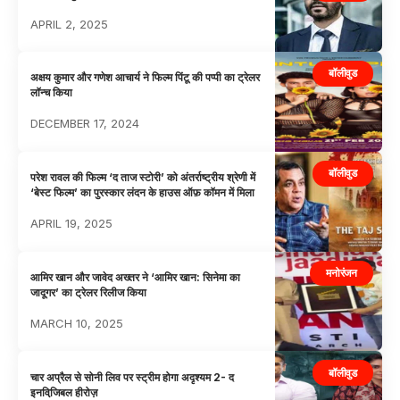
APRIL 2, 2025
बॉलीवुड
अक्षय कुमार और गणेश आचार्य ने फिल्म पिंटू की पप्पी का ट्रेलर
लॉन्च किया
DECEMBER 17, 2024
बॉलीवुड
परेश रावल की फिल्म ‘द ताज स्टोरी’ को अंतर्राष्ट्रीय श्रेणी में
‘बेस्ट फिल्म’ का पुरस्कार लंदन के हाउस ऑफ़ कॉमन में मिला
APRIL 19, 2025
मनोरंजन
आमिर खान और जावेद अख्तर ने ‘आमिर खान: सिनेमा का
जादूगर’ का ट्रेलर रिलीज किया
MARCH 10, 2025
बॉलीवुड
चार अप्रैल से सोनी लिव पर स्‍ट्रीम होगा अदृश्‍यम 2- द
इनविजि़बल हीरोज़