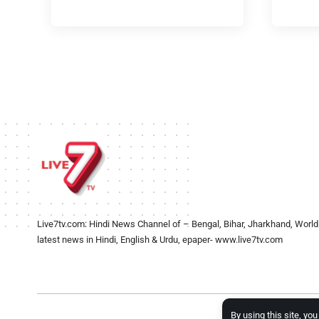
Live7tv.com: Hindi News Channel of – Bengal, Bihar, Jharkhand, World
latest news in Hindi, English & Urdu, epaper- www.live7tv.com
By using this site, yo
2024- Al