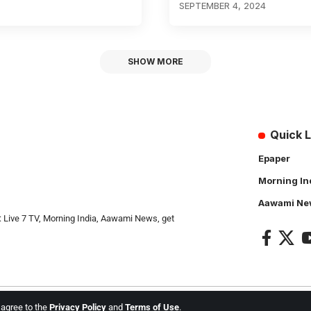
SEPTEMBER 4, 2024
SHOW MORE
Quick L
Epaper
Morning In
Aawami Ne
: Live 7 TV, Morning India, Aawami News, get
u agree to the
Privacy Policy
and
Terms of Use
.
l Rights Reserved.
Live 7 tv
. Website Created by and Maintanance by
Cotlas Web