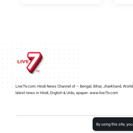
Live7tv.com: Hindi News Channel of – Bengal, Bihar, Jharkhand, World
latest news in Hindi, English & Urdu, epaper- www.live7tv.com
By using this site, yo
2024- Al