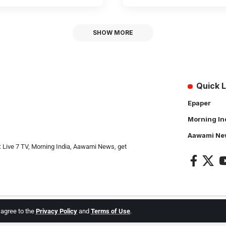
SHOW MORE
Quick L
Epaper
Morning In
Aawami Ne
: Live 7 TV, Morning India, Aawami News, get
u agree to the
Privacy Policy
and
Terms of Use
.
l Rights Reserved.
Live 7 tv
. Website Created by and Maintanance by
Cotlas Web