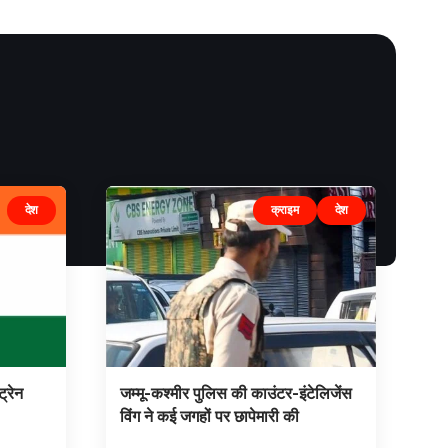
देश
क्राइम
देश
्रेन
जम्मू-कश्मीर पुलिस की काउंटर-इंटेलिजेंस
विंग ने कई जगहों पर छापेमारी की