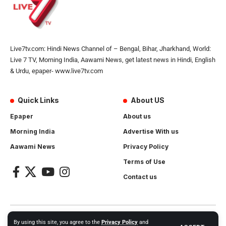
Live7tv.com: Hindi News Channel of – Bengal, Bihar, Jharkhand, World:
Live 7 TV, Morning India, Aawami News, get latest news in Hindi, English
& Urdu, epaper- www.live7tv.com
Quick Links
About US
Epaper
About us
Morning India
Advertise With us
Aawami News
Privacy Policy
Terms of Use
Contact us
2024- All Rights Reserved.
Live 7 tv
. Website Created by and
By using this site, you agree to the
Privacy Policy
and