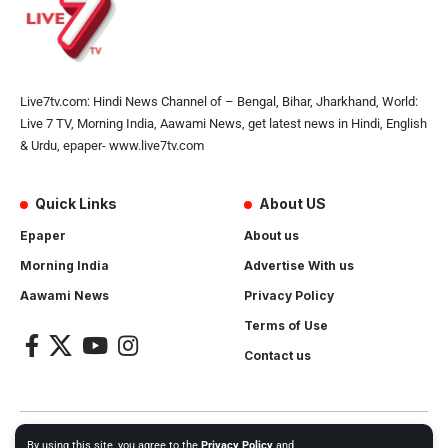
Live7tv.com: Hindi News Channel of – Bengal, Bihar, Jharkhand, World:
Live 7 TV, Morning India, Aawami News, get latest news in Hindi, English
& Urdu, epaper- www.live7tv.com
Quick Links
About US
Epaper
About us
Morning India
Advertise With us
Aawami News
Privacy Policy
Terms of Use
Contact us
2024- All Rights Reserved.
Live 7 tv
. Website Created by and
By using this site, you agree to the
Privacy Policy
and