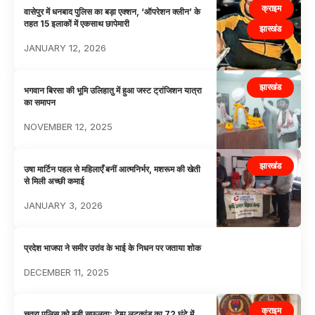
क्राइम
वासेपुर में धनबाद पुलिस का बड़ा एक्शन, ‘ऑपरेशन क्लीन’ के
तहत 15 इलाकों में एकसाथ छापेमारी
झारखंड
JANUARY 12, 2026
झारखंड
भगवान बिरसा की भूमि उलिहातु में हुआ जस्ट ट्रांजिशन यात्रा
का समापन
NOVEMBER 12, 2025
झारखंड
उषा मार्टिन पहल से महिलाएँ बनीं आत्मनिर्भर, मशरूम की खेती
से मिली अच्छी कमाई
JANUARY 3, 2026
प्रदेश भाजपा ने समीर उरांव के भाई के निधन पर जताया शोक
DECEMBER 11, 2025
क्राइम
चतरा पुलिस को बड़ी सफलता: टेम्पू लूटकांड का 72 घंटे में