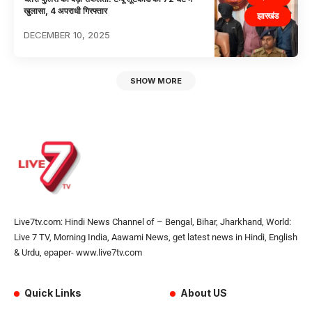
खुलासा, 4 अपराधी गिरफ्तार
झारखंड
DECEMBER 10, 2025
SHOW MORE
Live7tv.com: Hindi News Channel of – Bengal, Bihar, Jharkhand, World:
Live 7 TV, Morning India, Aawami News, get latest news in Hindi, English
& Urdu, epaper- www.live7tv.com
Quick Links
About US