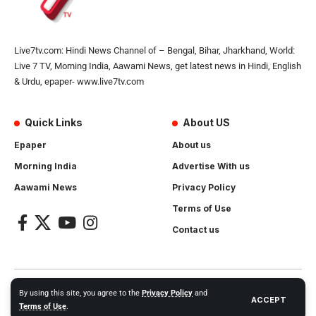
Live7tv.com: Hindi News Channel of – Bengal, Bihar, Jharkhand, World:
Live 7 TV, Morning India, Aawami News, get latest news in Hindi, English
& Urdu, epaper- www.live7tv.com
Quick Links
About US
Epaper
About us
Morning India
Advertise With us
Aawami News
Privacy Policy
Terms of Use
Contact us
2024- All Rights Reserved.
Live 7 tv
. Website Created by and
By using this site, you agree to the
Privacy Policy
and
ACCEPT
Maintanance by
Cotlas Web Solution
Terms of Use
.