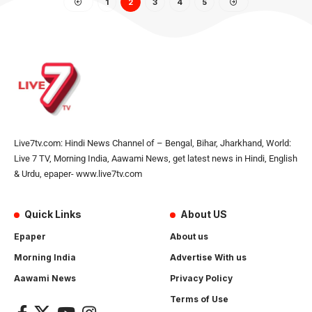
1
2
3
4
5
Live7tv.com: Hindi News Channel of – Bengal, Bihar, Jharkhand, World:
Live 7 TV, Morning India, Aawami News, get latest news in Hindi, English
& Urdu, epaper- www.live7tv.com
Quick Links
About US
Epaper
About us
Morning India
Advertise With us
Aawami News
Privacy Policy
Terms of Use