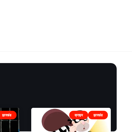
झारखंड
क्राइम
झारखंड