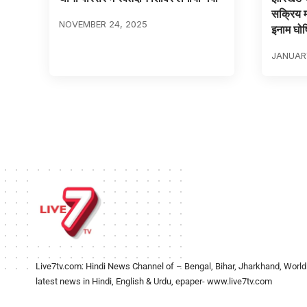
सक्रिय 
NOVEMBER 24, 2025
इनाम घो
JANUARY
Live7tv.com: Hindi News Channel of – Bengal, Bihar, Jharkhand, World
latest news in Hindi, English & Urdu, epaper- www.live7tv.com