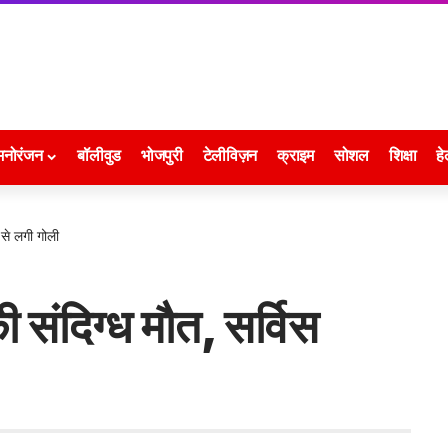
मनोरंजन
बॉलीवुड
भोजपुरी
टेलीविज़न
क्राइम
सोशल
शिक्षा
हे
 से लगी गोली
 संदिग्ध मौत, सर्विस