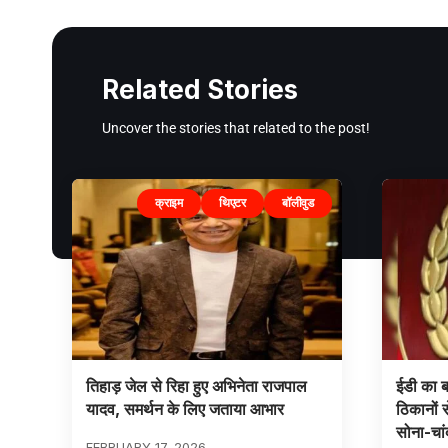
Related Stories
Uncover the stories that related to the post!
क्राइम
थिएटर
बॉलीवुड
तिहाड़ जेल से रिहा हुए अभिनेता राजपाल
ईडी का ब
यादव, समर्थन के लिए जताया आभार
ठिकानों
सोना-चां
FEBRUARY 17, 2026