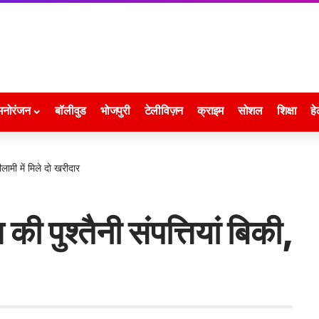
मनोरंजन
बॉलीवुड
भोजपुरी
टेलीविज़न
क्राइम
सोशल
शिक्षा
हे
ीलामी में मिले दो खरीदार
की पुश्तैनी संपत्तियां बिकी,