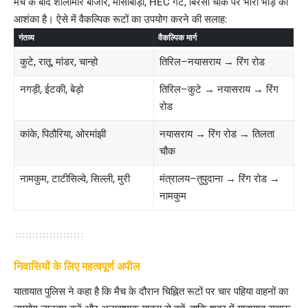
मैच के बाद शालीमार बाजार, मौसीबाड़ी, HEC गेट, बिरसा चौक पर भारी भीड़ की
आशंका है। ऐसे में वैकल्पिक रूटों का उपयोग करने की सलाह:
गंतव्य
वैकल्पिक मार्ग
कुटे, रातू, मांडर, चान्हो
तिरिल–नयासराय → रिंग रोड
नगड़ी, ईटकी, बेड़ो
तिरिल–कुटे → नयासराय → रिंग
रोड
कांके, पिठौरिया, ओरमांझी
नयासराय → रिंग रोड → तिलता
चौक
नामकुम, टाटीसिल्वे, सिल्ली, मुरी
मंत्रालय–तुपुदाना → रिंग रोड →
नामकुम
निवासियों के लिए महत्वपूर्ण अपील
यातायात पुलिस ने कहा है कि मैच के दौरान चिह्नित रूटों पर चार पहिया वाहनों का