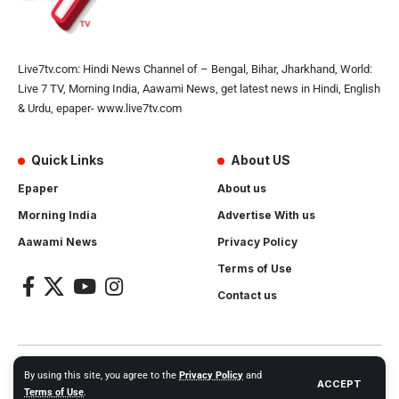
Live7tv.com: Hindi News Channel of – Bengal, Bihar, Jharkhand, World:
Live 7 TV, Morning India, Aawami News, get latest news in Hindi, English
& Urdu, epaper- www.live7tv.com
Quick Links
About US
Epaper
About us
Morning India
Advertise With us
Aawami News
Privacy Policy
Terms of Use
Contact us
2024- All Rights Reserved.
Live 7 tv
. Website Created by and
By using this site, you agree to the
Privacy Policy
and
ACCEPT
Maintanance by
Cotlas Web Solution
Terms of Use
.