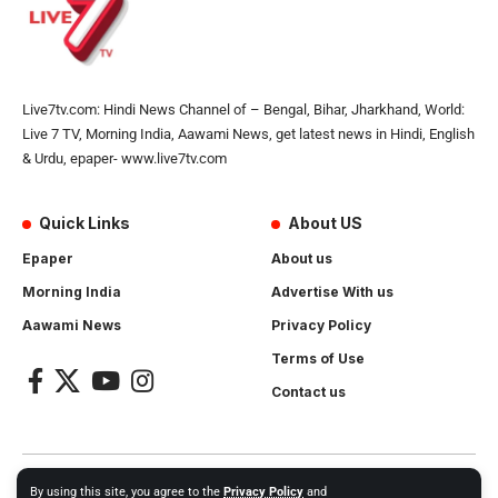
Live7tv.com: Hindi News Channel of – Bengal, Bihar, Jharkhand, World:
Live 7 TV, Morning India, Aawami News, get latest news in Hindi, English
& Urdu, epaper- www.live7tv.com
Quick Links
About US
Epaper
About us
Morning India
Advertise With us
Aawami News
Privacy Policy
Terms of Use
Contact us
2024- All Rights Reserved.
Live 7 tv
. Website Created by and
By using this site, you agree to the
Privacy Policy
and