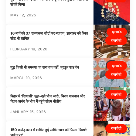
संपर्क किया
MAY 12, 2025
झारखंड
16 मार्च को 37 राज्यसभा सीटों पर मतदान, झारखंड की रिक्त
सीट भी शामिल
राजनीती
FEBRUARY 18, 2026
झारखंड
युद्ध किसी भी समस्या का समाधान नहीं: प्रतुल शाह देव
राजनीती
MARCH 10, 2026
राजनीती
बिहार में ‘सियासी’ चूड़ा-दही भोज जारी, चिराग पासवान और
चेतन आनंद के भोज में पहुंचे सीएम नीतीश
JANUARY 15, 2026
राजनीती
150 करोड़ क्लब में शामिल हुई आमिर खान की फिल्म ‘सितारे
जमीन पर’