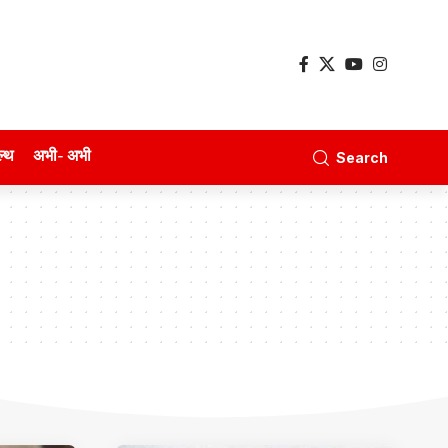
ल्थ
अभी- अभी
Search