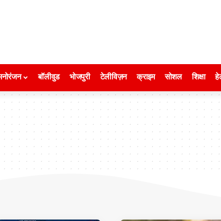
मनोरंजन
बॉलीवुड
भोजपुरी
टेलीविज़न
क्राइम
सोशल
शिक्षा
हे