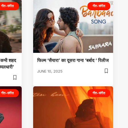
गीत-संगीत
गीत-संगीत
म कभी शहद
फिल्म ‘सैयारा’ का दूसरा गाना ‘बर्बाद ‘ रिलीज
 गमलधारी’
JUNE 10, 2025
गीत-संगीत
गीत-संगीत