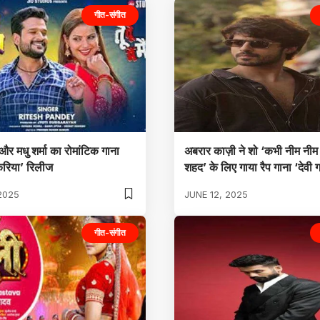
गीत-संगीत
 और मधु शर्मा का रोमांटिक गाना
अबरार काज़ी ने शो ‘कभी नीम नी
करिया’ रिलीज
शहद’ के लिए गाया रैप गाना ‘देवी
2025
JUNE 12, 2025
गीत-संगीत