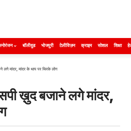
मनोरंजन
बॉलीवुड
भोजपुरी
टेलीविज़न
क्राइम
सोशल
शिक्षा
हे
 लगे मांदर, मांदर के थाप पर थिरके लोग
ी ख़ुद बजाने लगे मांदर,
ोग