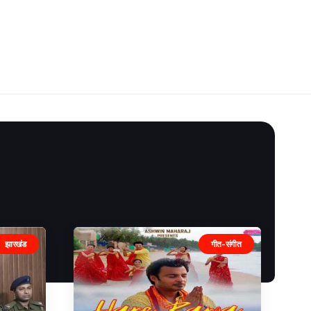
झारखंड
गीत-संगीत