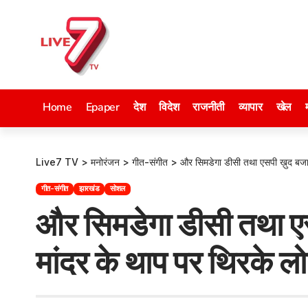
Home
Epaper
देश
विदेश
राजनीती
व्यापार
खेल
Live7 TV
>
मनोरंजन
>
गीत-संगीत
>
और सिमडेगा डीसी तथा एसपी ख़ुद बजाने
गीत-संगीत
झारखंड
सोशल
और सिमडेगा डीसी तथा एसप
मांदर के थाप पर थिरके ल