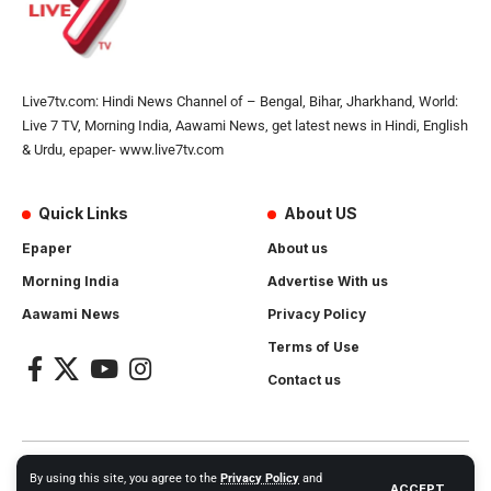
Live7tv.com: Hindi News Channel of – Bengal, Bihar, Jharkhand, World:
Live 7 TV, Morning India, Aawami News, get latest news in Hindi, English
& Urdu, epaper- www.live7tv.com
Quick Links
About US
Epaper
About us
Morning India
Advertise With us
Aawami News
Privacy Policy
Terms of Use
Contact us
2024- All Rights Reserved.
Live 7 tv
. Website Created by and
By using this site, you agree to the
Privacy Policy
and
ACCEPT