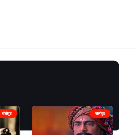
बॉलीवुड
बॉलीवुड