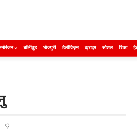
मनोरंजन
बॉलीवुड
भोजपुरी
टेलीविज़न
क्राइम
सोशल
शिक्षा
हे
नु