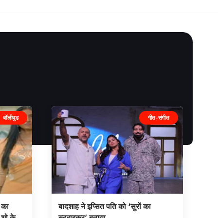
बॉलीवुड
गीत-संगीत
ग का
बादशाह ने इप्सित पति को ‘सुरों का
 शो के
स्ट्राइकर’ बताया