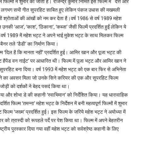
म फिल्मों में शुमार की जाती है। राजेन्द्र कुमार निर्मित इस फिल्म में दत्त और
म के लगभग सभी गीत सुपरहिट साबित हुए लेकिन पंकज उधास की मखमली
ी श्रोताओं की आंखों को नम कर देता है।वर्ष 1986 से वर्ष 1989 महेश
की ‘आज’, ‘काश’, ‘ठिकाना’, ‘कब्जा’ जैसी फिल्में प्रदर्शित हुईं लेकिन ये
वर्ष 1989 में महेश भट्ट ने अपने भाई मुकेश भट्ट के साथ मिलकर फिल्म
 बैनर तले ‘डैडी’ का निर्माण किया।
ल्म ‘दिल है कि मानता नहीं’ प्रदर्शित हुई। आमिर खान और पूजा भट्ट की
ट हैपेंड वन नाईट’ पर आधारित थी। फिल्म में पूजा भट्ट और आमिर खान ने
सुपरहिट बना दिया। वर्ष 1993 में महेश भट्ट को एक बार फिर से अभिनेता
म करने का अवसर मिला जो उनके सिने करियर की एक और सुपरहिट फिल्म
ोड़ी को दर्शकों ने बेहद पसदं किया था।
 लिया और शोभा डे की कहानी ‘स्वाभिमान’ को निर्देशित किया। यह धारावाहिक
त फिल्म ‘तमन्ना’ महेश भट्ट के निर्देशन में बनी महत्वपूर्ण फिल्मों में शुमार
िल्म ‘जख्म’ प्रदर्शित हुई। इस फिल्म के जरिये महेश भट्ट ने अयोध्या में
परिवार को त्रास्दी को रूपहले पर्दे पर पेश किया था। फिल्म में अपने बेहतरीन
ट्रीय पुरस्कार दिया गया वहीं महेश भट्ट को सर्वश्रेष्ठ कहानी के लिए