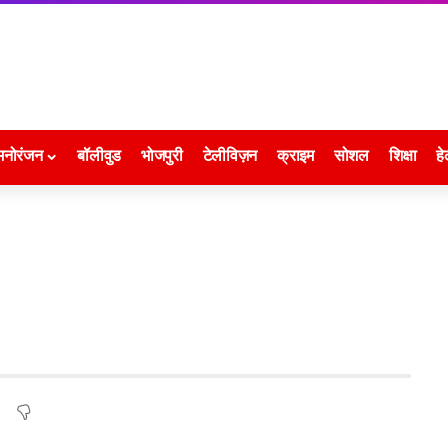
मनोरंजन
बॉलीवुड
भोजपुरी
टेलीविज़न
क्राइम
सोशल
शिक्षा
हे