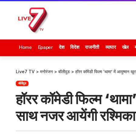
Home
Epaper
देश
विदेश
राजनीती
व्यापार
खेल
Live7 TV
>
मनोरंजन
>
बॉलीवुड
>
हॉरर कॉमेडी फिल्म ‘थामा’ में आयुष्मान ख
बॉलीवुड
हॉरर कॉमेडी फिल्म ‘थामा’ 
साथ नजर आयेंगी रश्मिका 