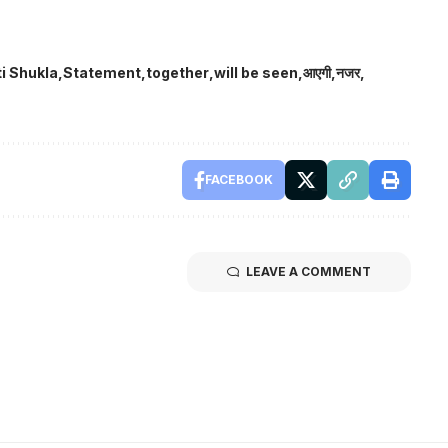
i Shukla
Statement
together
will be seen
आएगी
नजर
FACEBOOK
LEAVE A COMMENT