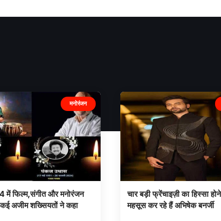
मनोरंजन
4 में फिल्म,संगीत और मनोरंजन
चार बड़ी फ्रेंचाइज़ी का हिस्सा होने
कई अजीम शख्सियतों ने कहा
महसूस कर रहे हैं अभिषेक बनर्जी