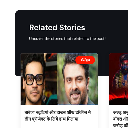
Related Stories
Uncover the stories that related to the post!
बॉलीवुड
बावेजा स्टूडियो और हाउस ऑफ टॉकीज ने
अल्लू अर्
तीन प्रोजेक्ट के लिये हाथ मिलाया
बॉक्स ऑ
करोड़ क