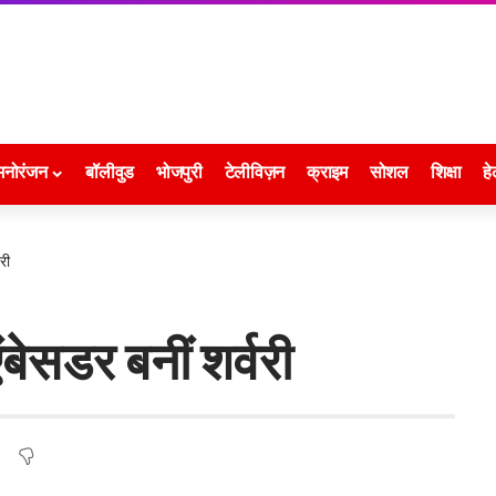
मनोरंजन
बॉलीवुड
भोजपुरी
टेलीविज़न
क्राइम
सोशल
शिक्षा
हे
री
ंबेसडर बनीं शर्वरी