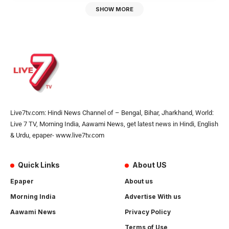
SHOW MORE
Live7tv.com: Hindi News Channel of – Bengal, Bihar, Jharkhand, World:
Live 7 TV, Morning India, Aawami News, get latest news in Hindi, English
& Urdu, epaper- www.live7tv.com
Quick Links
About US
Epaper
About us
Morning India
Advertise With us
Aawami News
Privacy Policy
Terms of Use